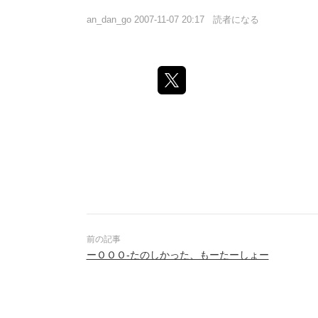
an_dan_go
2007-11-07 20:17
読者になる
ーＯＯＯ-たのしかった、もーたーしょー