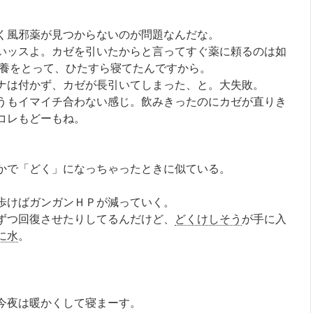
く風邪薬が見つからないのが問題なんだな。
いッスよ。カゼを引いたからと言ってすぐ薬に頼るのは如
栄養をとって、ひたすら寝てたんですから。
ナは付かず、カゼが長引いてしまった、と。大失敗。
うもイマイチ合わない感じ。飲みきったのにカゼが直りき
コレもどーもね。
かで「どく」になっちゃったときに似ている。
歩けばガンガンＨＰが減っていく。
ずつ回復させたりしてるんだけど、
どくけしそう
が手に入
に水
。
今夜は暖かくして寝まーす。