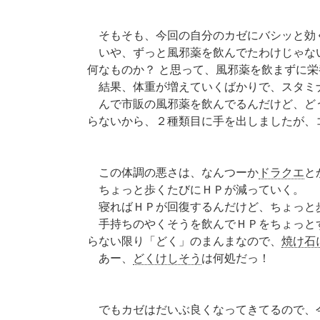
そもそも、今回の自分のカゼにバシッと効
いや、ずっと風邪薬を飲んでたわけじゃな
何なものか？ と思って、風邪薬を飲まずに
結果、体重が増えていくばかりで、スタミ
んで市販の風邪薬を飲んでるんだけど、ど
らないから、２種類目に手を出しましたが、
この体調の悪さは、なんつーか
ドラクエ
と
ちょっと歩くたびにＨＰが減っていく。
寝ればＨＰが回復するんだけど、ちょっと
手持ちのやくそうを飲んでＨＰをちょっと
らない限り「どく」のまんまなので、
焼け石
あー、
どくけしそう
は何処だっ！
でもカゼはだいぶ良くなってきてるので、